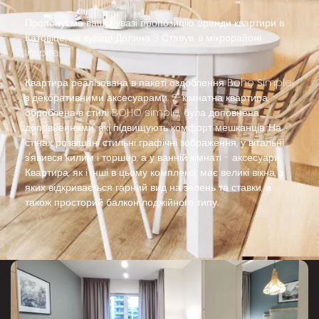
Пропонуємо вашій увазі пропозицію оренди квартири в
Катовіце, на вулиці Долина 3 Ставув, в мікрорайоні
Inspire.
Квартира реалізована в пакеті оздоблення Boho Simple,
з декоративними аксесуарами. 2-кімнатна квартира,
оброблена в стилі BOHO simple, була доповнена
доповненнями, які підвищують комфорт мешканців. На
стінах розвішані стильні графічні зображення, у вітальні
з'явився килим і торшер, а у ванній кімнаті - аксесуари.
Квартира, як і інші в цьому комплексі, має великі вікна, з
яких відкривається гарний вид на зелень та ставки, а
також просторий балкон лоджійного типу.