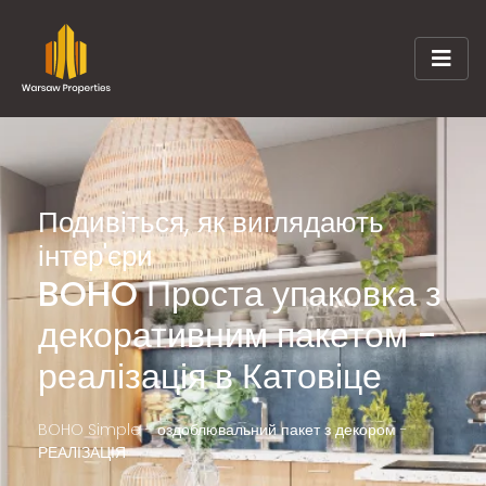
Подивіться, як виглядають
інтер'єри
BOHO Проста упаковка з
декоративним пакетом -
реалізація в Катовіце
BOHO Simple - оздоблювальний пакет з декором -
РЕАЛІЗАЦІЯ