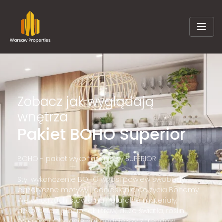
Zobacz jak wyglądają
wnętrza
Pakiet BOHO Superior
BOHO - pakiet wykończeniowy SUPERIOR
Styl wykończenie BOHO wnosi powiew swobody,
egzotyczne motywy i odniesienia do życia Bohemy.
We wnętrzach stawia na naturalne materiały,
dekoracje z plecionek i traw, dużo światła, roślin i
świeżości. Obecnie najmodniejszy z trendów