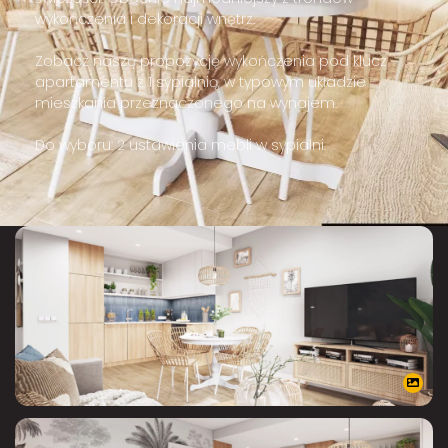
wykończenia i dekoracji wnętrz.
Zobacz naszą propozycję wykończenia pod klucz
apartamentu z 1 sypialnią, w typowym układzie
mieszkania przeznaczonego na wynajem.
Do wyboru: 2 ustawienia mebli w sypialni.