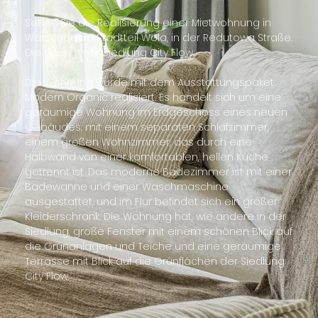
Sehen Sie die Realisierung einer Mietwohnung in
Warschau, im Stadtteil Wola, in der Redutowa Straße.
Die neue Wohnsiedlung City Flow.
Die Wohnung wurde mit dem Ausstattungspaket
Modern Organic realisiert. Es handelt sich um eine
geräumige Wohnung im Erdgeschoss eines neuen
Gebäudes, mit einem separaten Schlafzimmer,
einem großen Wohnzimmer, das durch eine
Halbwand von einer komfortablen, hellen Küche
getrennt ist. Das moderne Badezimmer ist mit einer
Badewanne und einer Waschmaschine
ausgestattet, und im Flur befindet sich ein großer
Kleiderschrank. Die Wohnung hat, wie andere in der
Siedlung, große Fenster mit einem schönen Blick auf
die Grünanlagen und Teiche und eine geräumige
Terrasse mit Blick auf die Grünflächen der Siedlung
City Flow.