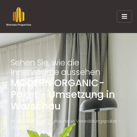
Sehen Sie, wie die
Innenräume aussehen
MODERN ORGANIC-
Paket - Umsetzung in
Warschau
MODERN ORGANIC - das neue Veredelungspaket -
REALISATION