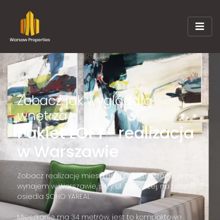
Zobacz jak wyglądają
wnętrza
Pakiet LOFT- realizacja
w Warszawie
Zobacz realizację mieszkania przeznaczonego na
wynajem w Warszawie, przy ul. Żupniczej, na terenie
osiedla SOHO YAREAL.
Mieszkanie ma 34 metrów, jest to kompaktowe