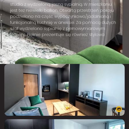
studio z wydzieloną, jasną sypialnią. W mieszkaniu
jest też niewielki balkon. Otwartą przestrzeń pokoju
podzielono na część wypoczynkowo/jadalnianą i
funkcjonalną kuchnię w aneksie. Za pomocą dużych
szaf wydzielono sypialnię z pełnowymiarowym
łóżkiem. Pięknie prezentuje się również stylowa
łazienka.