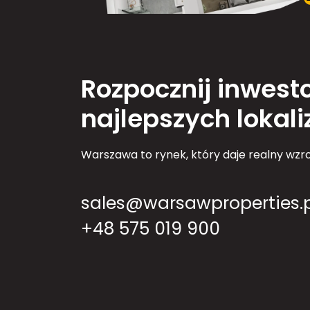
Rozpocznij inwest
najlepszych lokal
Warszawa to rynek, który daje realny wzro
sales@warsawproperties.p
+48 575 019 900