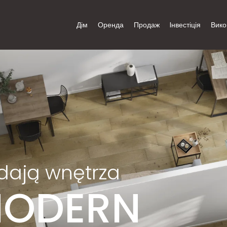
Дім
Оренда
Продаж
Iнвестіція
Вико
dają wnętrza
MODERN