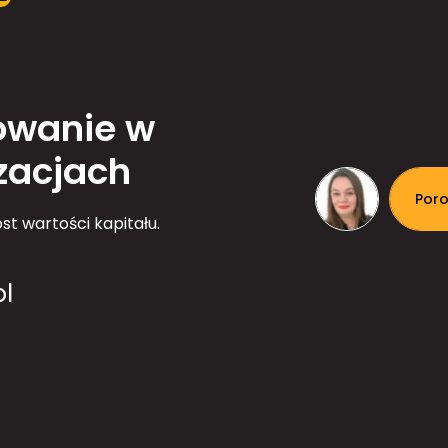
owanie w
izacjach
Poro
st wartości kapitału.
l