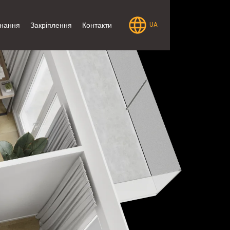
нання
Закріплення
Контакти
UA