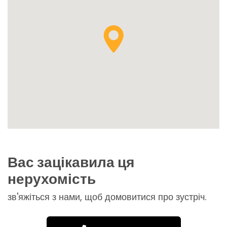
Вас зацікавила ця
нерухомість
зв'яжіться з нами, щоб домовитися про зустріч.