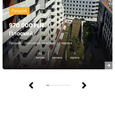
Продажі
970 000 PLN
Плоский
Продажі - Warszawa, Mokotów - 4 підлога
42
2
4
метрів
кімнати
підлога