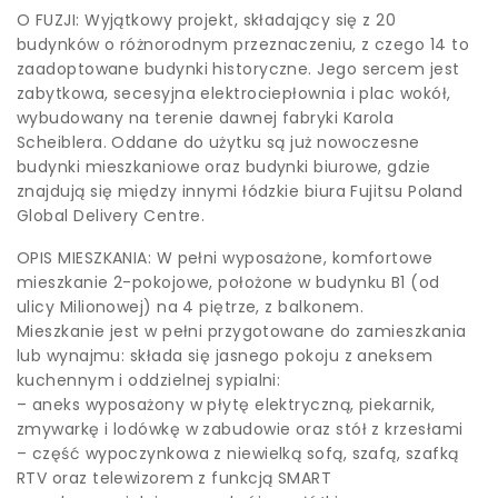
O FUZJI: Wyjątkowy projekt, składający się z 20
budynków o różnorodnym przeznaczeniu, z czego 14 to
zaadoptowane budynki historyczne. Jego sercem jest
zabytkowa, secesyjna elektrociepłownia i plac wokół,
wybudowany na terenie dawnej fabryki Karola
Scheiblera. Oddane do użytku są już nowoczesne
budynki mieszkaniowe oraz budynki biurowe, gdzie
znajdują się między innymi łódzkie biura Fujitsu Poland
Global Delivery Centre.
OPIS MIESZKANIA: W pełni wyposażone, komfortowe
mieszkanie 2-pokojowe, położone w budynku B1 (od
ulicy Milionowej) na 4 piętrze, z balkonem.
Mieszkanie jest w pełni przygotowane do zamieszkania
lub wynajmu: składa się jasnego pokoju z aneksem
kuchennym i oddzielnej sypialni:
– aneks wyposażony w płytę elektryczną, piekarnik,
zmywarkę i lodówkę w zabudowie oraz stół z krzesłami
– część wypoczynkowa z niewielką sofą, szafą, szafką
RTV oraz telewizorem z funkcją SMART