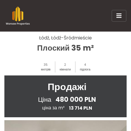
Łódź, Łódź-Śródmieście
Плоский 35 m²
35
2
4
метрів
кімнати
підлога
Продажі
480 000 PLN
Ціна
ціна за m²
13 714 PLN