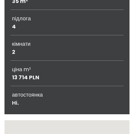
35 m²
підлога
4
кімнати
2
ціна m²
13 714 PLN
автостоянка
Ні.