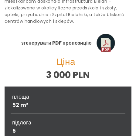
mieszkańcom doskonała infrastruktura Bielan –
zlokalizowane w okolicy liczne przedszkola i szkoły,
apteki, przychodnie i Szpital Bielański, a także bliskość
centrów handlowych i sklepów.
згенерувати PDF пропозицію
Ціна
3 000 PLN
площа
52 m²
підлога
5