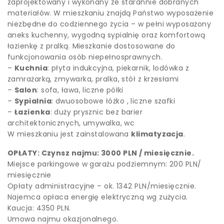
zaprojektowany i wykonany ze starannie dobranych
materiałów. W mieszkaniu znajdą Państwo wyposażenie
niezbędne do codziennego życia – w pełni wyposażony
aneks kuchenny, wygodną sypialnię oraz komfortową
łazienkę z pralką. Mieszkanie dostosowane do
funkcjonowania osób niepełnosprawnych.
–
Kuchnia
: płyta indukcyjna, piekarnik, lodówka z
zamrażarką, zmywarka, pralka, stół z krzesłami
–
Salon
: sofa, ława, liczne półki
–
Sypialnia
: dwuosobowe łóżko , liczne szafki
–
Łazienka
: duży prysznic bez barier
architektonicznych, umywalka, wc
W mieszkaniu jest zainstalowana
klimatyzacja
.
OPŁATY: Czynsz najmu: 3000 PLN / miesięcznie.
Miejsce parkingowe w garażu podziemnym: 200 PLN/
miesięcznie
Opłaty administracyjne – ok. 1342 PLN/miesięcznie.
Najemca opłaca energię elektryczną wg zużycia.
Kaucja: 4350 PLN.
Umowa najmu okazjonalnego.