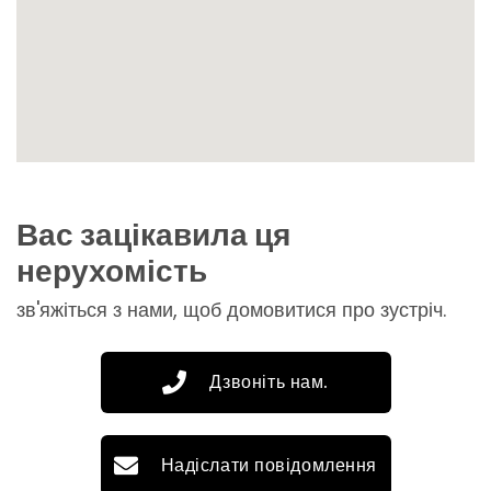
Вас зацікавила ця
нерухомість
зв'яжіться з нами, щоб домовитися про зустріч.
Дзвоніть нам.
Надіслати повідомлення