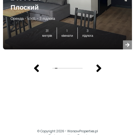
Плоский
Оренда - Łódź, - 3 підлога
31
1
3
метрів
кімнати
підлога
© Copyright 2026 -
WarsawProperties.pl