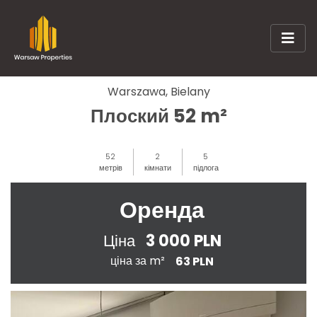
Warszawa, Bielany
Плоский 52 m²
52
2
5
метрів
кімнати
підлога
Оренда
3 000 PLN
Ціна
ціна за m²
63 PLN