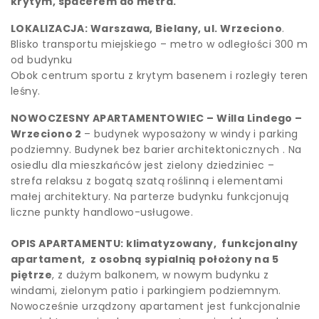
krytym, spacerem do metra.
LOKALIZACJA: Warszawa, Bielany, ul. Wrzeciono
.
Blisko transportu miejskiego – metro w odległości 300 m
od budynku
Obok centrum sportu z krytym basenem i rozległy teren
leśny.
NOWOCZESNY APARTAMENTOWIEC – Willa Lindego –
Wrzeciono 2
– budynek wyposażony w windy i parking
podziemny. Budynek bez barier architektonicznych . Na
osiedlu dla mieszkańców jest zielony dziedziniec –
strefa relaksu z bogatą szatą roślinną i elementami
małej architektury. Na parterze budynku funkcjonują
liczne punkty handlowo-usługowe.
OPIS APARTAMENTU: klimatyzowany, funkcjonalny
apartament, z osobną sypialnią położony na 5
piętrze
, z dużym balkonem, w nowym budynku z
windami, zielonym patio i parkingiem podziemnym.
Nowocześnie urządzony apartament jest funkcjonalnie