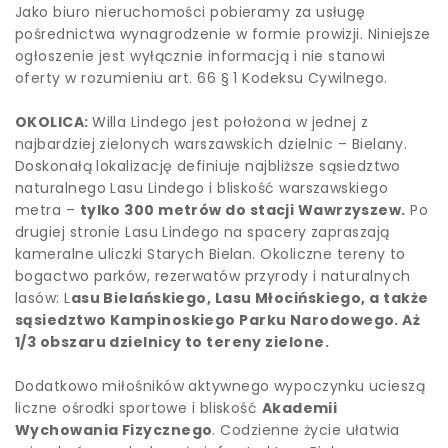
Jako biuro nieruchomości pobieramy za usługę
pośrednictwa wynagrodzenie w formie prowizji. Niniejsze
ogłoszenie jest wyłącznie informacją i nie stanowi
oferty w rozumieniu art. 66 § 1 Kodeksu Cywilnego.
OKOLICA:
Willa Lindego jest położona w jednej z
najbardziej zielonych warszawskich dzielnic – Bielany.
Doskonałą lokalizację definiuje najbliższe sąsiedztwo
naturalnego Lasu Lindego i bliskość warszawskiego
metra –
tylko 300 metrów do stacji Wawrzyszew.
Po
drugiej stronie Lasu Lindego na spacery zapraszają
kameralne uliczki Starych Bielan. Okoliczne tereny to
bogactwo parków, rezerwatów przyrody i naturalnych
lasów: L
asu Bielańskiego, Lasu Młocińskiego, a także
sąsiedztwo Kampinoskiego Parku Narodowego. Aż
1/3 obszaru dzielnicy to tereny zielone.
Dodatkowo miłośników aktywnego wypoczynku ucieszą
liczne ośrodki sportowe i bliskość
Akademii
Wychowania Fizycznego
. Codzienne życie ułatwia