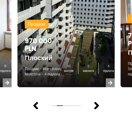
Продажі
7
970 000
P
PLN
П
Плоский
Пр
8
42
2
4
Продажі - Warszawa,
Śr
підлога
метрів
кімнати
підлога
Mokotów - 4 підлога
пі