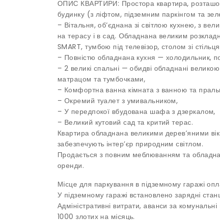
ОПИС КВАРТИРИ: Простора квартира, розташов
будинку (з ліфтом, підземним паркінгом та зел
– Вітальня, об’єднана зі світлою кухнею, з ве
на терасу і в сад. Обладнана великим розклад
SMART, тумбою під телевізор, столом зі стільц
– Повністю обладнана кухня — холодильник, п
– 2 великі спальні — обидві обладнані велико
матрацом та тумбочками,
– Комфортна ванна кімната з ванною та прал
– Окремий туалет з умивальником,
– У передпокої вбудована шафа з дзеркалом,
– Великий кутовий сад та критий терас.
Квартира обладнана великими дерев’яними вікн
забезпечують інтер’єр природним світлом.
Продається з повним меблюванням та обладна
оренди.
Місце для паркування в підземному гаражі опл
У підземному гаражі встановлено зарядні станц
Адміністративні витрати, аванси за комунальні п
1000 злотих на місяць.