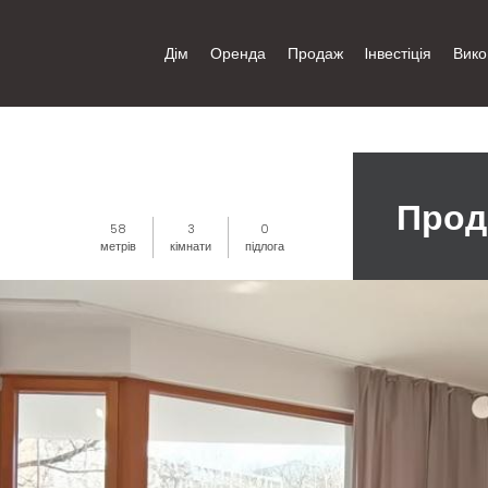
Дім
Оренда
Продаж
Iнвестіція
Вико
Прод
58
3
0
метрів
кімнати
підлога