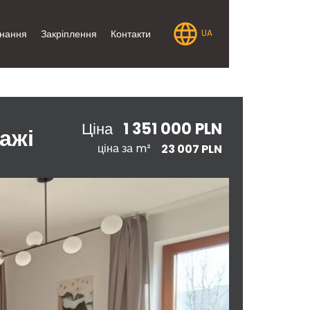
нання
Закріплення
Контакти
UA
1 351 000 PLN
Ціна
ажі
ціна за m²
23 007 PLN