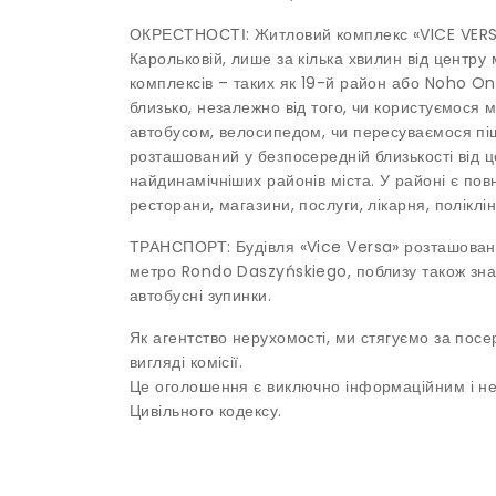
ОКРЕСТНОСТІ: Житловий комплекс «VICE VERS
Карольковій, лише за кілька хвилин від центру 
комплексів – таких як 19-й район або Noho On
близько, незалежно від того, чи користуємося 
автобусом, велосипедом, чи пересуваємося пі
розташований у безпосередній близькості від 
найдинамічніших районів міста. У районі є пов
ресторани, магазини, послуги, лікарня, поліклін
ТРАНСПОРТ: Будівля «Vice Versa» розташована 
метро Rondo Daszyńskiego, поблизу також зна
автобусні зупинки.
Як агентство нерухомості, ми стягуємо за посе
вигляді комісії.
Це оголошення є виключно інформаційним і не є
Цивільного кодексу.