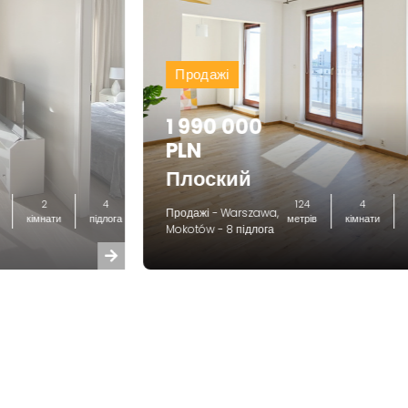
Продажі
1 990 000
PLN
Плоский
2
4
124
4
Продажі - Warszawa,
кімнати
підлога
метрів
кімнати
Mokotów - 8 підлога