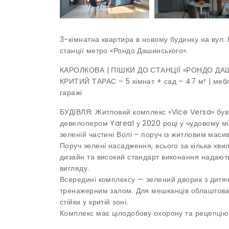
3-кімнатна квартира в новому будинку на вул. 
станції метро «Рондо Дашинського».
КАРОЛКОВА | ПІШКИ ДО СТАНЦІЇ «РОНДО ДАШИ
КРИТИЙ ТАРАС – 5 кімнат + сад – 47 м² | мебл
гаражі
БУДІВЛЯ: Житловий комплекс «Vice Versa» бу
девелопером Yareal у 2020 році у чудовому міс
зеленій частині Волі – поруч із житловим маси
Поруч зелені насадження, всього за кілька хви
дизайн та високий стандарт виконання надают
вигляду.
Всередині комплексу — зелений дворик з дитя
тренажерним залом. Для мешканців облаштован
стійки у критій зоні.
Комплекс має цілодобову охорону та рецепцію