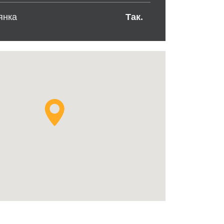
янка
Так.