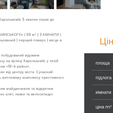
Карольковій, 5 хвилин пішки до
НСЬКОГО» | 59 м² | 3 КІМНАТИ |
Ці
ьований | перший поверх | місце в
в побудований відомим
ці на вулиці Карольковій, у тихій
площа
вом «19-й район».
лин від центру міста. Сучасний
підлога
ь житловому комплексу престижного
чим майданчиком та відкритим
кімнати
о алеї, лавки та велосипедні
.
ціна m²