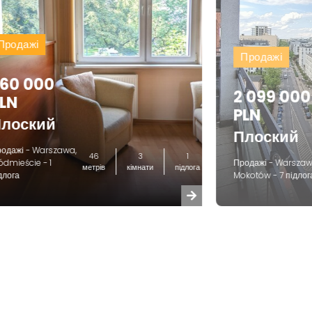
Продажі
Продажі
60 000
2 099 000
LN
PLN
лоский
Плоский
одажі - Warszawa,
46
3
1
ódmieście - 1
Продажі - Warszaw
метрів
кімнати
підлога
длога
Mokotów - 7 підлог