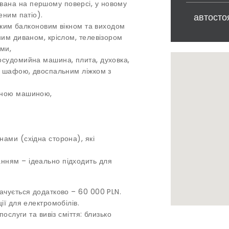
ана на першому поверсі, у новому
еним патіо).
автосто
ликим балконовим вікном та виходом
ним диваном, кріслом, телевізором
ями,
осудомийна машина, плита, духовка,
ю шафою, двоспальним ліжком з
ьною машиною,
ами (східна сторона), які
нням – ідеально підходить для
ачується додатково – 60 000 PLN.
ії для електромобілів.
ослуги та вивіз сміття: близько