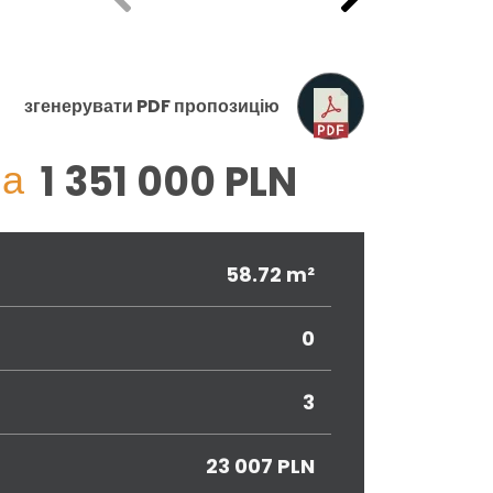
згенерувати PDF пропозицію
на
1 351 000 PLN
58.72 m²
0
3
23 007 PLN