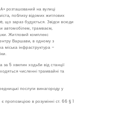
A» розташований на вулиці
міста, поблизу відомих житлових
e, що зараз будується. Звідси всюди
ми автомобілем, трамваєм,
шки. Житловий комплекс
центру Варшави, в одному з
на міська інфраструктура –
іки.
за 5 хвилин ходьби від станції
ходяться численні трамвайні та
редницькі послуги винагороду у
 пропозицією в розумінні ст. 66 § 1