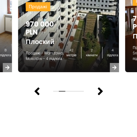
Продажі
7
970 000
P
PLN
П
Плоский
Пр
8
42
2
4
Продажі - Warszawa,
Śr
підлога
метрів
кімнати
підлога
Mokotów - 4 підлога
пі