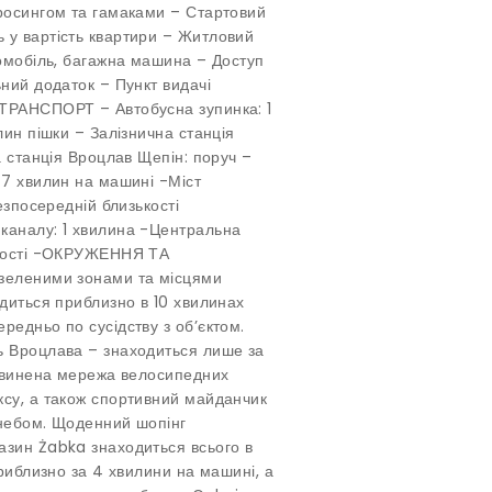
кросингом та гамаками – Стартовий
 у вартість квартири – Житловий
томобіль, багажна машина – Доступ
ьний додаток – Пункт видачі
 ТРАНСПОРТ – Автобусна зупинка: 1
лин пішки – Залізнична станція
а станція Вроцлав Щепін: поруч –
 7 хвилин на машині -Міст
езпосередній близькості
каналу: 1 хвилина -Центральна
яжності -ОКРУЖЕННЯ ТА
 зеленими зонами та місцями
одиться приблизно в 10 хвилинах
редньо по сусідству з об’єктом.
ь Вроцлава – знаходиться лише за
озвинена мережа велосипедних
ксу, а також спортивний майданчик
 небом. Щоденний шопінг
азин Żabka знаходиться всього в
приблизно за 4 хвилини на машині, а