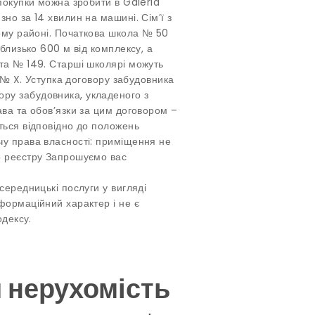
покупки можна зробити в Galeria
но за 14 хвилин на машині. Сім’ї з
ьому районі. Початкова школа № 50
 близько 600 м від комплексу, а
та № 149. Старші школярі можуть
О № X. Уступка договору забудовника
ру забудовника, укладеного з
ава та обов’язки за цим договором –
ться відповідно до положень
чу права власності: приміщення не
о реєстру Запрошуємо вас
середницькі послуги у вигляді
формаційний характер і не є
одексу.
я нерухомість