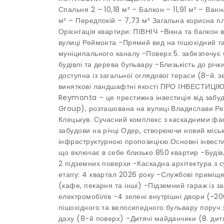
Спальня 2 – 10,18 м² – Балкон – 11,91 м² – Ванн
м² – Передпокій – 7,73 м² Загальна корисна 
Орієнтація квартири: ПІВНІЧ -Вікна та балкон
вулиці Реймонта -Прямий вид на пішохідний т
муніципального каналу -Поверх 5. забезпечує
будівлі та дерева бульвару -Близькість до річ
доступна із загальної оглядової тераси (8-й. зе
виняткові ландшафтні якості ПРО ІНВЕСТИЦ
Reymonta – це престижна інвестиція від забу
Group), розташована на вулиці Владислави Ре
Клецькув. Сучасний комплекс з каскадними ф
забудови на річці Одер, створюючи новий місь
інфраструктурною пропозицією.Основні інвестиц
що включає в себе близько 850 квартир -Будів
2 підземних поверхи -Каскадна архітектура з 
етапу: 4 квартал 2026 року -Службові приміщ
(кафе, пекарня та інші) -Підземний гараж із 
електромобілів -4 зелені внутрішні двори (~2
пішохідного та велосипедного бульвару поруч 
даху (8-й поверх) -Дитячі майданчики (8. дитя