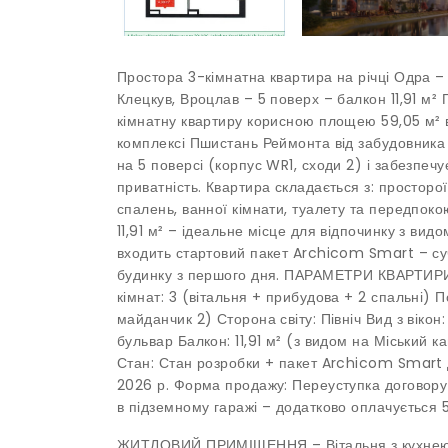
Простора 3-кімнатна квартира на річці Одра 
Клецкув, Вроцлав – 5 поверх – балкон 11,91 м
кімнатну квартиру корисною площею 59,05 м² 
комплексі Пшистань Реймонта від забудовник
на 5 поверсі (корпус WR1, сходи 2) і забезпечу
приватність. Квартира складається з: просторої 
спалень, ванної кімнати, туалету та передпок
11,91 м² – ідеальне місце для відпочинку з видо
входить стартовий пакет Archicom Smart – су
будинку з першого дня. ПАРАМЕТРИ КВАРТИРИ 
кімнат: 3 (вітальня + прибудова + 2 спальні) 
майданчик 2) Сторона світу: Північ Вид з віко
бульвар Балкон: 11,91 м² (з видом на Міський 
Стан: Стан розробки + пакет Archicom Smart Д
2026 р. Форма продажу: Переуступка договору
в підземному гаражі – додатково оплачується 
ЖИТЛОВИЙ ПРИМІЩЕННЯ – Вітальня з кухнею – 