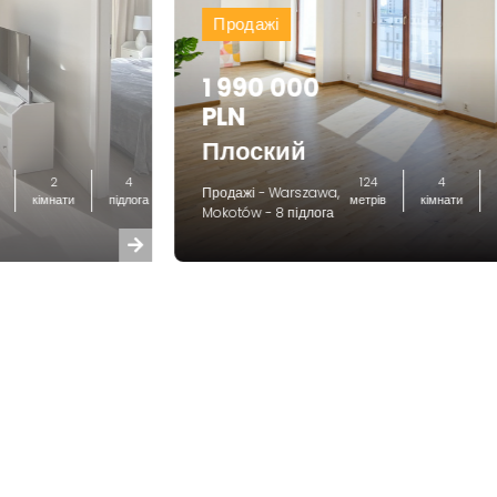
Продажі
1 990 000
PLN
Плоский
2
4
124
4
Продажі - Warszawa,
кімнати
підлога
метрів
кімнати
Mokotów - 8 підлога