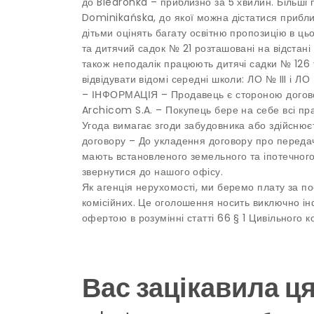
до Biedronka – приблизно за 5 хвилин. Більші 
Dominikańska, до якої можна дістатися приблиз
дітьми оцінять багату освітню пропозицію в ц
та дитячий садок № 21 розташовані на відстані
також неподалік працюють дитячі садки № 126 
відвідувати відомі середні школи: ЛО № III і Л
– ІНФОРМАЦІЯ – Продавець є стороною догово
Archicom S.A. – Покупець бере на себе всі пр
Угода вимагає згоди забудовника або здійснює
договору – До укладення договору про переда
мають встановленого земельного та іпотечног
звернутися до нашого офісу.
Як агенція нерухомості, ми беремо плату за по
комісійних. Це оголошення носить виключно ін
офертою в розумінні статті 66 § 1 Цивільного к
Вас зацікавила ц