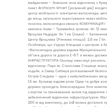
майданчики – Зовнішня зона відпочинку з бук
пакет Archicom Smart (розумний дім) входить
центр мобільності: електричні велосипеди, ав
до місць загального користування через мобіл
посилок, велосипедна кімната КОМУНІКАЦІЯ І
хвилина пішки – Трамвайна зупинка: бл. 12 хви
Вроцлав Надодзе: бл. 1 км (пішки) – Залізничн
Центр Вроцлава (Ринкова площа): 2,6 км / бл.
Особовіцкі, що з’єднує Клецькув з центром: в б
-Велосипедна доріжка вздовж Муніципального 
об’їзна дорога та дорога E-67: в межах дос
ІНФРАСТРУКТУРА Околиці інвестиції рясніють
відпочинку. Парк ім. Станіслава Сташиця знах
ходьби, а Сквер Сибякув розташований безпосе
Острів Слодова – одне з найулюбленіших місц
1,5 км. Бульвар вздовж річки Одер та добре р
доріжок проходять безпосередньо біля компле
з кортом та тренажерним залом під відкритим
забезпечений відмінною інфраструктурою. Маг
200 м від комплексу, до Lidl можна дістатися 