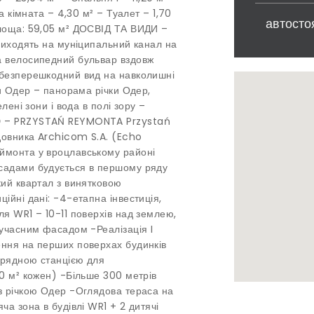
а кімната – 4,30 м² – Туалет – 1,70
автосто
площа: 59,05 м² ДОСВІД ТА ВИДИ –
 виходять на муніципальний канал на
а велосипедний бульвар вздовж
 безперешкодний вид на навколишні
ки Одер – панорама річки Одер,
лені зони і вода в полі зору –
ІЮ – PRZYSTAŃ REYMONTA Przystań
довника Archicom S.A. (Echo
ймонта у вроцлавському районі
асадами будується в першому ряду
кий квартал з винятковою
ійні дані: -4-етапна інвестиція,
ля WR1 – 10-11 поверхів над землею,
сучасним фасадом -Реалізація I
ення на перших поверхах будинків
зарядною станцією для
00 м² кожен) -Більше 300 метрів
з річкою Одер -Оглядова тераса на
ча зона в будівлі WR1 + 2 дитячі