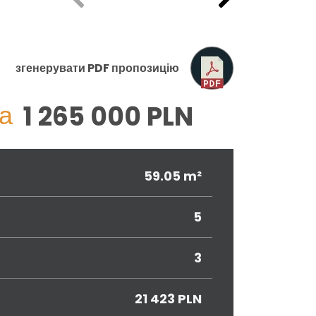
згенерувати PDF пропозицію
а
1 265 000 PLN
59.05 m²
5
3
21 423 PLN