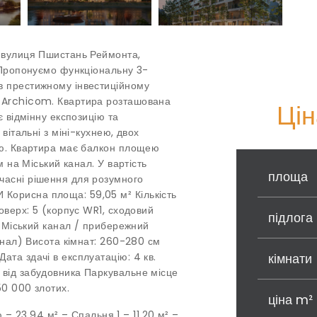
– вулиця Пшистань Реймонта,
² Пропонуємо функціональну 3-
в престижному інвестиційному
а Archicom. Квартира розташована
Цін
є відмінну експозицію та
вітальні з міні-кухнею, двох
ою. Квартира має балкон площею
м на Міський канал. У вартість
площа
часні рішення для розумного
Корисна площа: 59,05 м² Кількість
Поверх: 5 (корпус WR1, сходовий
підлога
н: Міський канал / прибережний
канал) Висота кімнат: 260-280 см
ата здачі в експлуатацію: 4 кв.
кімнати
 від забудовника Паркувальне місце
50 000 злотих.
ціна m²
23,94 м² – Спальня 1 – 11,20 м² –