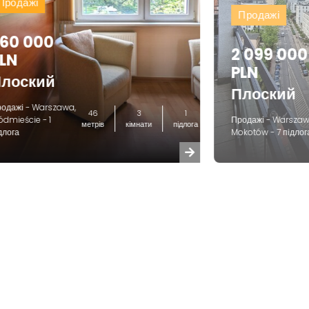
Продажі
Продажі
60 000
2 099 000
LN
PLN
лоский
Плоский
одажі - Warszawa,
46
3
1
ódmieście - 1
Продажі - Warszaw
метрів
кімнати
підлога
длога
Mokotów - 7 підлог