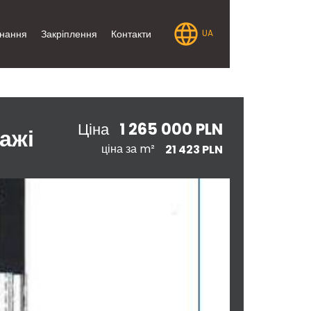
нання
Закріплення
Контакти
UA
1 265 000 PLN
Ціна
ажі
ціна за m²
21 423 PLN