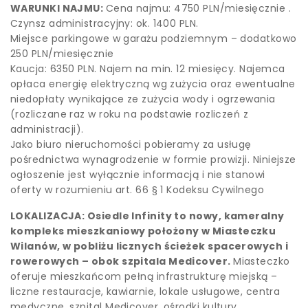
WARUNKI NAJMU:
Cena najmu: 4750 PLN/miesięcznie .
Czynsz administracyjny: ok. 1400 PLN.
Miejsce parkingowe w garażu podziemnym – dodatkowo
250 PLN/miesięcznie
Kaucja: 6350 PLN. Najem na min. 12 miesięcy. Najemca
opłaca energię elektryczną wg zużycia oraz ewentualne
niedopłaty wynikające ze zużycia wody i ogrzewania
(rozliczane raz w roku na podstawie rozliczeń z
administracji).
Jako biuro nieruchomości pobieramy za usługę
pośrednictwa wynagrodzenie w formie prowizji. Niniejsze
ogłoszenie jest wyłącznie informacją i nie stanowi
oferty w rozumieniu art. 66 § 1 Kodeksu Cywilnego
LOKALIZACJA: Osiedle Infinity to nowy, kameralny
kompleks mieszkaniowy położony w Miasteczku
Wilanów, w pobliżu licznych ścieżek spacerowych i
rowerowych – obok szpitala Medicover.
Miasteczko
oferuje mieszkańcom pełną infrastrukturę miejską –
liczne restauracje, kawiarnie, lokale usługowe, centra
medyczne, szpital Medicover, ośrodki kultury,