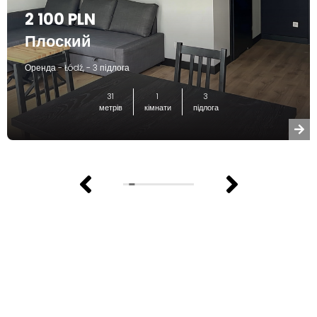
2 100 PLN
Плоский
Оренда - Łódź, - 3 підлога
31
1
3
метрів
кімнати
підлога