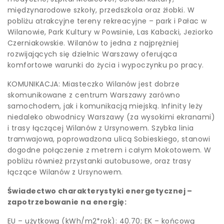
międzynarodowe szkoły, przedszkola oraz żłobki. W
pobliżu atrakcyjne tereny rekreacyjne – park i Pałac w
Wilanowie, Park Kultury w Powsinie, Las Kabacki, Jeziorko
Czerniakowskie. Wilanów to jedna z najprężniej
rozwijających się dzielnic Warszawy oferująca
komfortowe warunki do życia i wypoczynku po pracy.
KOMUNIKACJA: Miasteczko Wilanów jest dobrze
skomunikowane z centrum Warszawy zarówno
samochodem, jak i komunikacją miejską. Infinity leży
niedaleko obwodnicy Warszawy (za wysokimi ekranami)
i trasy łączącej Wilanów z Ursynowem. Szybka linia
tramwajowa, poprowadzona ulicą Sobieskiego, stanowi
dogodne połączenie z metrem i całym Mokotowem. W
pobliżu również przystanki autobusowe, oraz trasy
łączące Wilanów z Ursynowem.
Świadectwo charakterystyki energetycznej –
zapotrzebowanie na energię:
EU – użytkową (kWh/m2*rok): 40.70; EK – końcową