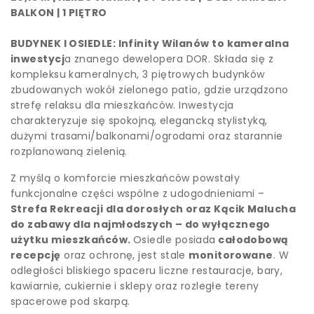
BALKON | 1 PIĘTRO
BUDYNEK I OSIEDLE: Infinity Wilanów to kameralna
inwestycj
a znanego dewelopera DOR. Składa się z
kompleksu kameralnych, 3 piętrowych budynków
zbudowanych wokół zielonego patio, gdzie urządzono
strefę relaksu dla mieszkańców. Inwestycja
charakteryzuje się spokojną, elegancką stylistyką,
dużymi trasami/balkonami/ogrodami oraz starannie
rozplanowaną zielenią.
Z myślą o komforcie mieszkańców powstały
funkcjonalne części wspólne z udogodnieniami –
Strefa Rekreacji dla dorosłych oraz Kącik Malucha
do zabawy dla najmłodszych – do wyłącznego
użytku mieszkańców.
Osiedle posiada
całodobową
recepcję
oraz ochronę, jest stale
monitorowane
. W
odległości bliskiego spaceru liczne restauracje, bary,
kawiarnie, cukiernie i sklepy oraz rozległe tereny
spacerowe pod skarpą.