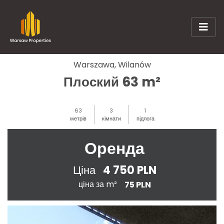
Warszawa, Wilanów
Плоский 63 m²
63
3
1
метрів
кімнати
підлога
Оренда
4 750 PLN
Ціна
ціна за m²
75 PLN