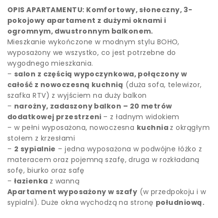
OPIS APARTAMENTU: Komfortowy, słoneczny, 3-
pokojowy apartament z dużymi oknami i
ogromnym, dwustronnym balkonem.
Mieszkanie wykończone w modnym stylu BOHO,
wyposażony we wszystko, co jest potrzebne do
wygodnego mieszkania.
–
salon z częścią wypoczynkowa, połączony w
całość z nowoczesną kuchnią
(duża sofa, telewizor,
szafka RTV) z wyjściem na duży balkon
–
narożny, zadaszony balkon – 20 metrów
dodatkowej przestrzeni
– z ładnym widokiem
– w pełni wyposażona, nowoczesna
kuchnia
z okrągłym
stołem z krzesłami
–
2 sypialnie
– jedna wyposażona w podwójne łóżko z
materacem oraz pojemną szafę, druga w rozkładaną
sofę, biurko oraz safę
–
łazienka
z wanną
Apartament wyposażony w szafy
(w przedpokoju i w
sypialni). Duże okna wychodzą na stronę
południową.