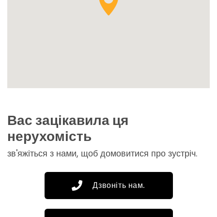
Вас зацікавила ця
нерухомість
зв'яжіться з нами, щоб домовитися про зустріч.
Дзвоніть нам.