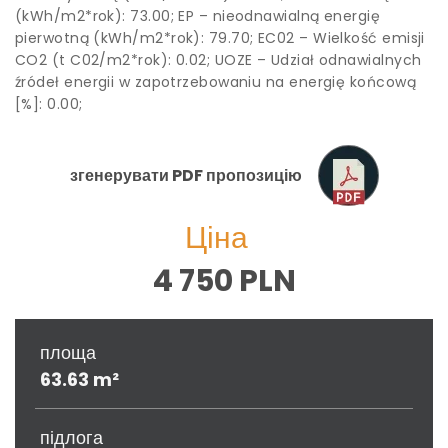
(kWh/m2*rok): 73.00; EP – nieodnawialną energię
pierwotną (kWh/m2*rok): 79.70; EC02 – Wielkość emisji
CO2 (t C02/m2*rok): 0.02; UOZE – Udział odnawialnych
źródeł energii w zapotrzebowaniu na energię końcową
[%]: 0.00;
згенерувати PDF пропозицію
Ціна
4 750 PLN
площа
63.63 m²
підлога