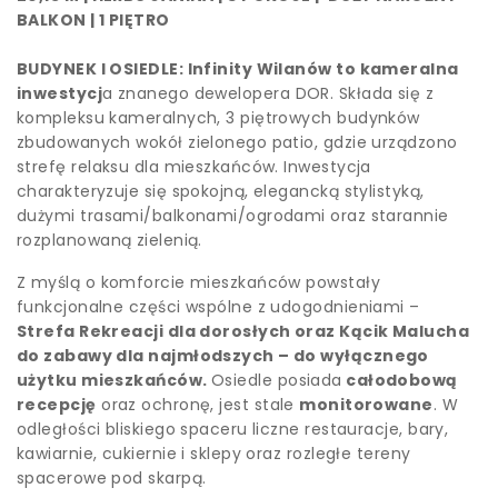
BALKON | 1 PIĘTRO
BUDYNEK I OSIEDLE: Infinity Wilanów to kameralna
inwestycj
a znanego dewelopera DOR. Składa się z
kompleksu kameralnych, 3 piętrowych budynków
zbudowanych wokół zielonego patio, gdzie urządzono
strefę relaksu dla mieszkańców. Inwestycja
charakteryzuje się spokojną, elegancką stylistyką,
dużymi trasami/balkonami/ogrodami oraz starannie
rozplanowaną zielenią.
Z myślą o komforcie mieszkańców powstały
funkcjonalne części wspólne z udogodnieniami –
Strefa Rekreacji dla dorosłych oraz Kącik Malucha
do zabawy dla najmłodszych – do wyłącznego
użytku mieszkańców.
Osiedle posiada
całodobową
recepcję
oraz ochronę, jest stale
monitorowane
. W
odległości bliskiego spaceru liczne restauracje, bary,
kawiarnie, cukiernie i sklepy oraz rozległe tereny
spacerowe pod skarpą.