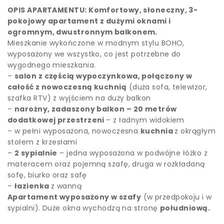
OPIS APARTAMENTU: Komfortowy, słoneczny, 3-
pokojowy apartament z dużymi oknami i
ogromnym, dwustronnym balkonem.
Mieszkanie wykończone w modnym stylu BOHO,
wyposażony we wszystko, co jest potrzebne do
wygodnego mieszkania.
–
salon z częścią wypoczynkowa, połączony w
całość z nowoczesną kuchnią
(duża sofa, telewizor,
szafka RTV) z wyjściem na duży balkon
–
narożny, zadaszony balkon – 20 metrów
dodatkowej przestrzeni
– z ładnym widokiem
– w pełni wyposażona, nowoczesna
kuchnia
z okrągłym
stołem z krzesłami
–
2 sypialnie
– jedna wyposażona w podwójne łóżko z
materacem oraz pojemną szafę, druga w rozkładaną
sofę, biurko oraz safę
–
łazienka
z wanną
Apartament wyposażony w szafy
(w przedpokoju i w
sypialni). Duże okna wychodzą na stronę
południową.