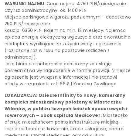
WARUNKI NAJMU:
Cena najmu: 4750 PLN/miesięcznie .
Czynsz administracyjny: ok. 1400 PLN.
Miejsce parkingowe w garażu podziemnym – dodatkowo
250 PLN/miesięcznie
Kaucja: 6350 PLN. Najem na min. 12 miesięcy. Najemca
opłaca energię elektryczną wg zużycia oraz ewentualne
niedopłaty wynikające ze zużycia wody i ogrzewania
(rozliczane raz w roku na podstawie rozliczeń z
administracji).
Jako biuro nieruchomości pobieramy za usługę
pośrednictwa wynagrodzenie w formie prowizji. Niniejsze
ogłoszenie jest wyłącznie informacją i nie stanowi
oferty w rozumieniu art. 66 § 1 Kodeksu Cywilnego
LOKALIZACJA: Osiedle Infinity to nowy, kameralny
kompleks mieszkaniowy położony w Miasteczku
Wilanów, w pobliżu licznych ścieżek spacerowych i
rowerowych – obok szpitala Medicover.
Miasteczko
oferuje mieszkańcom pełną infrastrukturę miejską –
liczne restauracje, kawiarnie, lokale usługowe, centra
medyczne, szpital Medicover, ośrodki kultury,