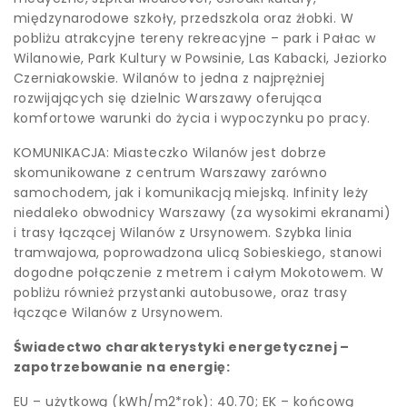
międzynarodowe szkoły, przedszkola oraz żłobki. W
pobliżu atrakcyjne tereny rekreacyjne – park i Pałac w
Wilanowie, Park Kultury w Powsinie, Las Kabacki, Jeziorko
Czerniakowskie. Wilanów to jedna z najprężniej
rozwijających się dzielnic Warszawy oferująca
komfortowe warunki do życia i wypoczynku po pracy.
KOMUNIKACJA: Miasteczko Wilanów jest dobrze
skomunikowane z centrum Warszawy zarówno
samochodem, jak i komunikacją miejską. Infinity leży
niedaleko obwodnicy Warszawy (za wysokimi ekranami)
i trasy łączącej Wilanów z Ursynowem. Szybka linia
tramwajowa, poprowadzona ulicą Sobieskiego, stanowi
dogodne połączenie z metrem i całym Mokotowem. W
pobliżu również przystanki autobusowe, oraz trasy
łączące Wilanów z Ursynowem.
Świadectwo charakterystyki energetycznej –
zapotrzebowanie na energię:
EU – użytkową (kWh/m2*rok): 40.70; EK – końcową