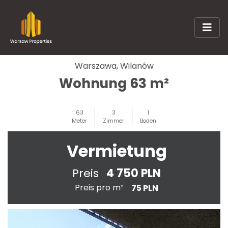
Warszawa, Wilanów
Wohnung 63 m²
63
3
1
Meter
Zimmer
Boden
Vermietung
4 750 PLN
Preis
Preis pro m²
75 PLN