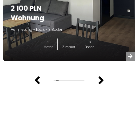
2 100 PLN
Wohnung
Vermietung - Łódź, - 3 Boden
31
1
3
Meter
Zimmer
Boden