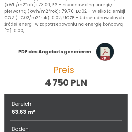
(kWh/m2*rok): 73.00; EP – nieodnawialną energię
pierwotną (kWh/m2*rok): 79.70; EC02 – Wielkość emisji
CO2 (t C02/m2*rok): 0.02; UOZE – Udział odnawialnych
źródeł energii w zapotrzebowaniu na energię końcową
[%]: 0.00;
PDF des Angebots generieren
Preis
4 750 PLN
Bereich
63.63 m²
Boden