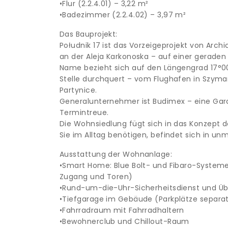
•Flur (2.2.4.01) – 3,22 m²
•Badezimmer (2.2.4.02) – 3,97 m²
Das Bauprojekt:
Południk 17 ist das Vorzeigeprojekt von Archi
an der Aleja Karkonoska – auf einer gerade
Name bezieht sich auf den Längengrad 17°0
Stelle durchquert – vom Flughafen in Szym
Partynice.
Generalunternehmer ist Budimex – eine Garan
Termintreue.
Die Wohnsiedlung fügt sich in das Konzept de
Sie im Alltag benötigen, befindet sich in unm
Ausstattung der Wohnanlage:
•Smart Home: Blue Bolt- und Fibaro-System
Zugang und Toren)
•Rund-um-die-Uhr-Sicherheitsdienst und Ü
•Tiefgarage im Gebäude (Parkplätze separat 
•Fahrradraum mit Fahrradhaltern
•Bewohnerclub und Chillout-Raum