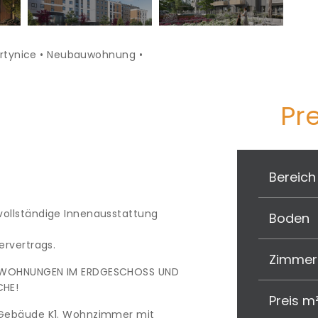
Partynice • Neubauwohnung •
Pre
Bereich
vollständige Innenausstattung
Boden
ervertrags.
Zimmer
E WOHNUNGEN IM ERDGESCHOSS UND
CHE!
Preis m
 Gebäude K1. Wohnzimmer mit