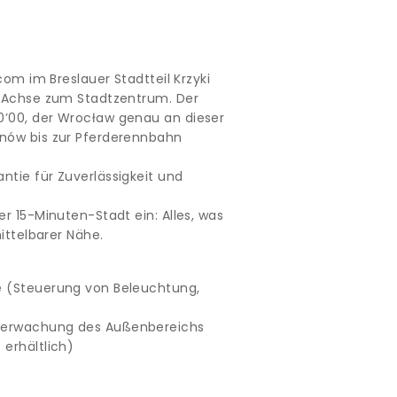
com im Breslauer Stadtteil Krzyki
n Achse zum Stadtzentrum. Der
0’00, der Wrocław genau an dieser
anów bis zur Pferderennbahn
tie für Zuverlässigkeit und
r 15-Minuten-Stadt ein: Alles, was
ittelbarer Nähe.
e (Steuerung von Beleuchtung,
berwachung des Außenbereichs
erhältlich)