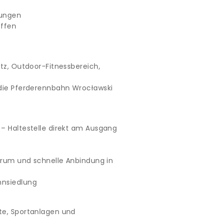
zungen
effen
atz, Outdoor-Fitnessbereich,
 die Pferderennbahn Wrocławski
– Haltestelle direkt am Ausgang
ntrum und schnelle Anbindung in
hnsiedlung
te, Sportanlagen und