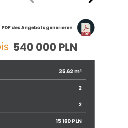
PDF des Angebots generieren
is
540 000 PLN
35.62 m²
2
2
²
15 160 PLN