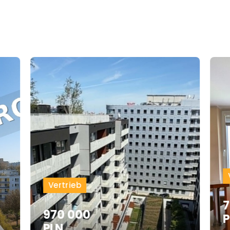
Vertrieb
7
970 000
P
PLN