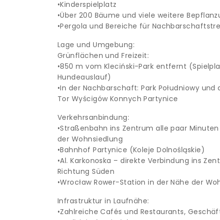
•Kinderspielplatz
•Über 200 Bäume und viele weitere Bepflan
•Pergola und Bereiche für Nachbarschaftstr
Lage und Umgebung:
Grünflächen und Freizeit:
•850 m vom Kleciński-Park entfernt (Spielpl
Hundeauslauf)
•In der Nachbarschaft: Park Południowy und
Tor Wyścigów Konnych Partynice
Verkehrsanbindung:
•Straßenbahn ins Zentrum alle paar Minuten 
der Wohnsiedlung
•Bahnhof Partynice (Koleje Dolnośląskie)
•Al. Karkonoska – direkte Verbindung ins Ze
Richtung Süden
•Wrocław Rower-Station in der Nähe der Wo
Infrastruktur in Laufnähe:
•Zahlreiche Cafés und Restaurants, Geschäf