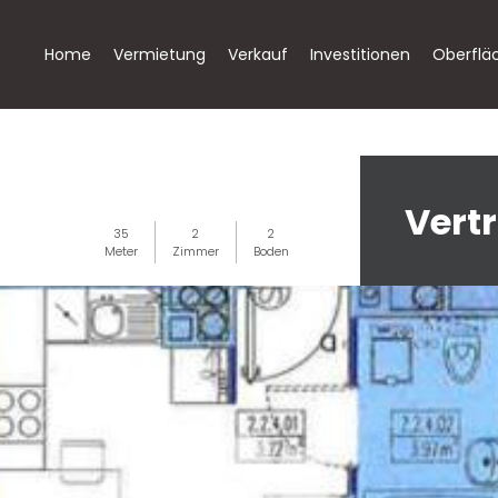
Home
Vermietung
Verkauf
Investitionen
Oberflä
Vertr
35
2
2
Meter
Zimmer
Boden