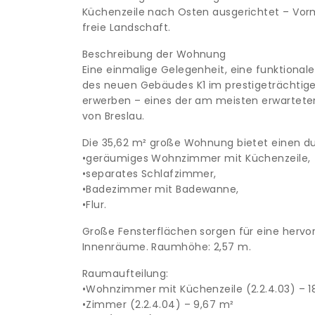
Küchenzeile nach Osten ausgerichtet – Vorm
freie Landschaft.
Beschreibung der Wohnung
Eine einmalige Gelegenheit, eine funktiona
des neuen Gebäudes K1 im prestigeträchtigen
erwerben – eines der am meisten erwartete
von Breslau.
Die 35,62 m² große Wohnung bietet einen d
•geräumiges Wohnzimmer mit Küchenzeile,
•separates Schlafzimmer,
•Badezimmer mit Badewanne,
•Flur.
Große Fensterflächen sorgen für eine hervo
Innenräume. Raumhöhe: 2,57 m.
Raumaufteilung:
•Wohnzimmer mit Küchenzeile (2.2.4.03) – 1
•Zimmer (2.2.4.04) – 9,67 m²