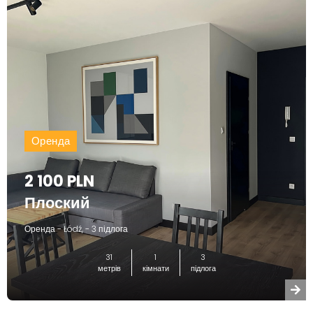
Оренда
2 100 PLN
Плоский
Оренда - Łódź, - 3 підлога
31
1
3
метрів
кімнати
підлога