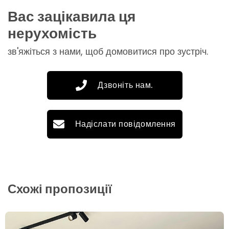
Вас зацікавила ця
нерухомість
зв'яжіться з нами, щоб домовитися про зустріч.
Дзвоніть нам.
Надіслати повідомлення
Схожі пропозиції