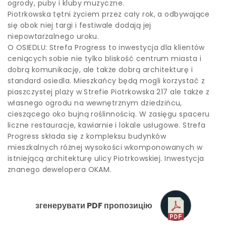
ogrody, puby i kluby muzyczne.
Piotrkowska tętni życiem przez cały rok, a odbywające
się obok niej targi i festiwale dodają jej
niepowtarzalnego uroku.
O OSIEDLU: Strefa Progress to inwestycja dla klientów
ceniących sobie nie tylko bliskość centrum miasta i
dobrą komunikację, ale także dobrą architekturę i
standard osiedla. Mieszkańcy będą mogli korzystać z
piaszczystej plaży w Strefie Piotrkowska 217 ale także z
własnego ogrodu na wewnętrznym dziedzińcu,
cieszącego oko bujną roślinnością. W zasięgu spaceru
liczne restauracje, kawiarnie i lokale usługowe. Strefa
Progress składa się z kompleksu budynków
mieszkalnych różnej wysokości wkomponowanych w
istniejącą architekturę ulicy Piotrkowskiej. Inwestycja
znanego dewelopera OKAM.
згенерувати PDF пропозицію