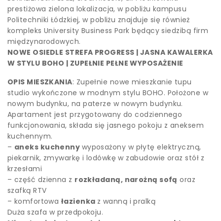
prestiżowa zielona lokalizacja, w pobliżu kampusu
Politechniki Łódzkiej, w pobliżu znajduje się również
kompleks University Business Park będący siedzibą firm
międzynarodowych.
NOWE OSIEDLE STREFA PROGRESS | JASNA KAWALERKA
W STYLU BOHO | ZUPEŁNIE PEŁNE WYPOSAŻENIE
OPIS MIESZKANIA
: Zupełnie nowe mieszkanie tupu
studio wykończone w modnym stylu BOHO. Położone w
nowym budynku, na paterze w nowym budynku.
Apartament jest przygotowany do codziennego
funkcjonowania, składa się jasnego pokoju z aneksem
kuchennym.
–
aneks kuchenny
wyposażony w płytę elektryczną,
piekarnik, zmywarkę i lodówkę w zabudowie oraz stół z
krzesłami
– część dzienna z
rozkładaną, narożną sofą
oraz
szafką RTV
– komfortowa
łazienka
z wanną i pralką
Duża szafa w przedpokoju.