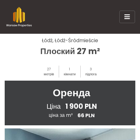
Łódź, Łódź-Śródmieście
Плоский 27 m²
27
1
3
метрів
кімнати
підлога
Оренда
1 900 PLN
Ціна
ціна за m²
66 PLN