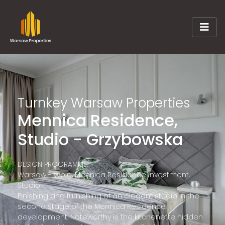
Turnkey Warsaw Properties
Mennica Residence,
Studio - Grzybowska
DESIGN PROGRAMME:
Warsaw - Wola, Mennica Residence investment,
Studio
Finishing and furnishing of an elegant studio in the
second stage of the Mennica Residence
development. Noteworthy is the kitchenette hidden