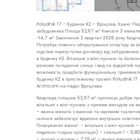
Poludnik 17 – будинок K2 – Вроцлав, Кшикі-Па
забудовника Площа 52,67 м² Кімнати 3 кімнати
~14,7 м² Закінчення 2 квартал 2026 року Кварти
Потребує повного облаштування інтер’єру за 
підставі переуступки договору від забудовника
в будинку К2. Вітальня з міні-кухнею та балко
ранкове полуденне сонце і вид на відкритий пр
можливість придбати функціональну трикімнатн
будинку K2 в престижному проекті Południk 17 
Archicom на півдні Вроцлава.
Квартира площею 52,67 м² пропонує добре пр
вітальня з міні-кухнею з прямим виходом на ве
– ванна кімната з ванною та окремим туалето
скління забезпечує відмінне внутрішнє освітле
Планування кімнат: – вітальня з міні-кухнею – 
південно-східна орієнтація) – спальня 1 – 9,80
– туалет з душем – 7,29 м² – ванна кімната з 