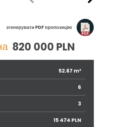
згенерувати PDF пропозицію
на
820 000 PLN
52.67 m²
6
3
15 474 PLN