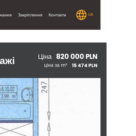
нання
Закріплення
Контакти
UA
820 000 PLN
Ціна
ажі
ціна за m²
15 474 PLN