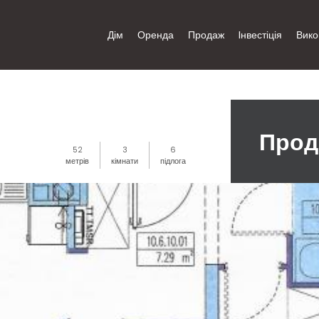
Дім
Оренда
Продаж
Iнвестіція
Вико
Прод
52
3
6
метрів
кімнати
підлога