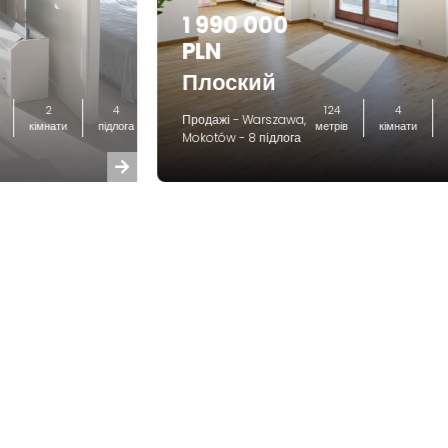
1 990 000
PLN
Плоский
2
4
124
4
Продажі - Warszawa,
кімнати
підлога
метрів
кімнати
Mokotów - 8 підлога