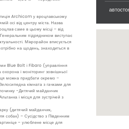
автосто
естиція Archicom у вроцлавському
мій осі від центру міста. Назва
роцлав саме в цьому місці – від
 Генеральним підрядником виступає
ктуальності. Мікрорайон вписується
потрібно на щодень, знаходиться в
ми Blue Bolt і Fibaro (управління
 охорона і моніторинг зовнішньої
ісця можна придбати окремо –
Велосипедна кімната з гачками для
ідпочинку -Дитячий майданчик
льтанка і місця для зустрічей з
парку (дитячий майданчик,
для собак) – Сусідство з Південним
артиніце – улюблене місце для