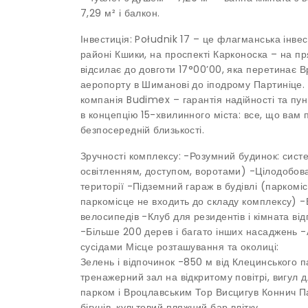
7,29 м² і балкон.
Інвестиція: Południk 17 – це флагманська інв
районі Кшики, на проспекті Карконоска – на пря
відсилає до довготи 17°00’00, яка перетинає В
аеропорту в Шиманові до іподрому Партиніце.
компанія Budimex – гарантія надійності та пун
в концепцію 15-хвилинного міста: все, що вам 
безпосередній близькості.
Зручності комплексу: -Розумний будинок: систе
освітленням, доступом, воротами) -Цілодобова
території -Підземний гараж в будівлі (парком
паркомісце не входить до складу комплексу) -
велосипедів -Клуб для резидентів і кімната в
-Більше 200 дерев і багато інших насаджень -А
сусідами Місце розташування та околиці:
Зелень і відпочинок -850 м від Клецинського 
тренажерний зал на відкритому повітрі, вигул 
парком і Вроцлавським Тор Висцигув Коннич П
бігунів, культовий пляжний бар влітку.