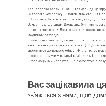
Транспортне сполучення: – Трамвай до центру 
житлового комплексу – Залізнична станція Пар
– Проспект Карконоска – легкий доступ до цент
Велосипедна станція Вроцлава біля житлового
пішої досяжності – Багато кафе та ресторанів,
медичних закладів.
-Багато дитячих майданчиків та освітніх устано
якого можна дістатися на трамваї (∼5,5 км ві
звернутися до нашого офісу. Як агентство нер
агентські послуги у вигляді комісійних. Це ог
інформаційний характер і не є офертою в розумі
Вас зацікавила ц
зв'яжіться з нами, щоб дом