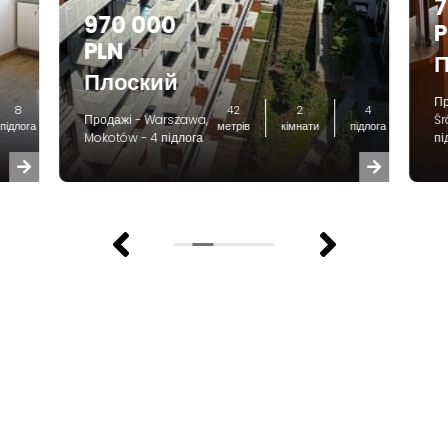
7
970 000
P
PLN
П
Плоский
Пр
8
42
2
4
Продажі - Warszawa,
Śr
підлога
метрів
кімнати
підлога
Mokotów - 4 підлога
пі