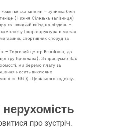
кожні кілька хвилин – зупинка біля
тиніце (Нижня Сілезька залізниця)
ру та швидкий виїзд на південь –
 комплексу Інфраструктура в межах
 магазинів, спортивних споруд та
в. – Торговий центр Broclavia, до
д центру Вроцлава). Запрошуємо Вас
ухомості, ми беремо плату за
олошення носить виключно
нні ст. 66 § 1 Цивільного кодексу.
я нерухомість
овитися про зустріч.