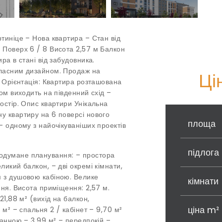
ртиніце – Нова квартира – Стан від
 Поверх 6 / 8 Висота 2,57 м Балкон
ра в стані від забудовника.
власним дизайном. Продаж на
Ці
. Орієнтація: Квартира розташована
ном виходить на південний схід –
остір. Опис квартири Унікальна
у квартиру на 6 поверсі нового
площа
– одному з найочікуваніших проектів
підлога
одумане планування: – простора
ликий балкон, – дві окремі кімнати,
м з душовою кабіною. Велике
кімнати
ння. Висота приміщення: 2,57 м.
21,88 м² (вихід на балкон,
ціна m²
 м² – спальня 2 / кабінет – 9,70 м²
ванною – 3,99 м² – передпокій –