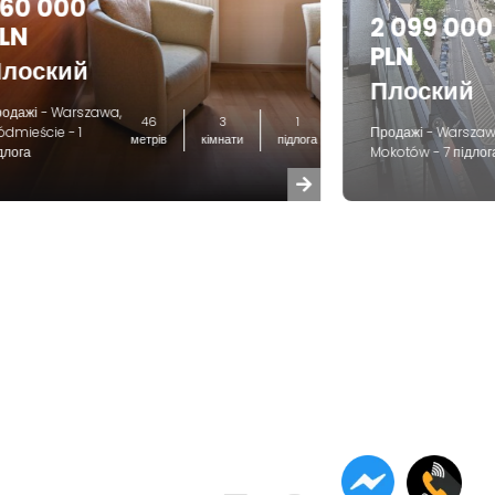
60 000
2 099 000
LN
PLN
лоский
Плоский
одажі - Warszawa,
46
3
1
ódmieście - 1
Продажі - Warszaw
метрів
кімнати
підлога
длога
Mokotów - 7 підлог